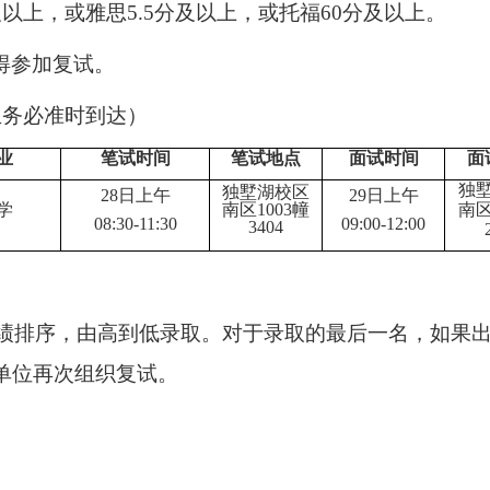
及以上，或雅思
5.5
分及以上，或托福
60
分及以上。
得参加复试。
生务必准时到达）
业
笔试
时间
笔试
地点
面试
时间
面
独
独墅湖校区
2
8
日
上午
2
9日
上午
学
南区
1003幢
南
0
8:30
-11
:
30
0
9:
00-
12:00
3404
绩排序，由高到低录取。
对于录取的最后一名，如果
单位再次组织复试。