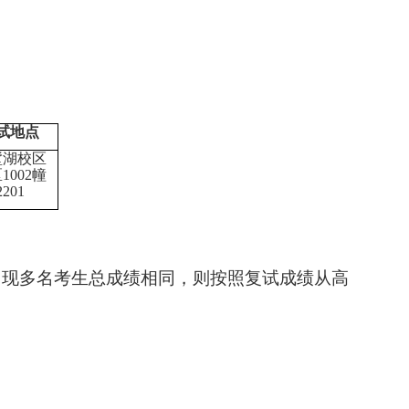
试
地点
墅湖校区
区
1002幢
2201
出现多名考生总成绩相同，则按照复试成绩从高