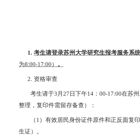
1.
考生请登录苏州大学研究生报考服务系
为
8:00-17:00
）
。
2.
资格审查
考生请于
3
月
27
日
下午
14
：
0
0
-
17
:
00
在苏州
整理，复印件需留存备查）：
（
1
）
有效居民身份证件原件和正反面复
生证）。