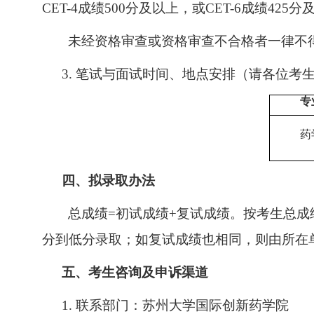
CET-4
成绩
500
分及以上，或
CET-6
成绩
425
分
未经资格审查或资格审查不合格者一律不
3.
笔试与面试时间、地点安排（请各位考
专
药
四、
拟录取办法
总成绩
=
初试成绩
+
复试成绩。按考生总成
分到低分录取；如复试成绩也相同，则由所在
五、
考生咨询及申诉渠道
1.
联系部门：苏州大学国际创新药学院