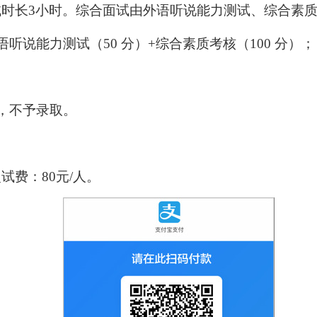
试时长
3
小时
。
综合面试由外语听说能力测试、综合素
语听说能力测试（
50
分）
+
综合素质考核（
100
分）
；
，不予录取。
复试费：
80
元
/
人。