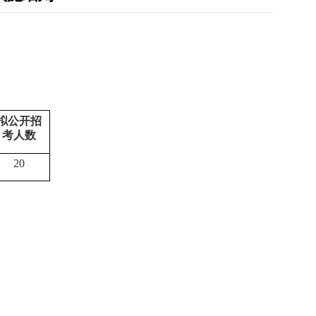
拟公开招
考人数
20